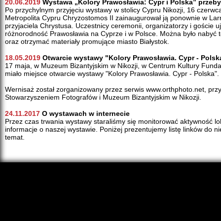
20.06.2019
Wystawa „Kolory Prawosławia: Cypr i Polska” przeb
Po przychylnym przyjęciu wystawy w stolicy Cypru Nikozji, 16 czerwca
Metropolita Cypru Chryzostomos II zainaugurował ją ponownie w Lar
przyjaciela Chrystusa. Uczestnicy ceremonii, organizatorzy i goście u
różnorodność Prawosławia na Cyprze i w Polsce. Można było nabyć
oraz otrzymać materiały promujące miasto Białystok.
18.05.2019
Otwarcie wystawy "Kolory Prawosławia. Cypr - Polsk
17 maja, w Muzeum Bizantyjskim w Nikozji, w Centrum Kultury Fundac
miało miejsce otwarcie wystawy "Kolory Prawosławia. Cypr - Polska".
Wernisaż został zorganizowany przez serwis www.orthphoto.net, prz
Stowarzyszeniem Fotografów i Muzeum Bizantyjskim w Nikozji.
24.11.2017
O wystawach w internecie
Przez czas trwania wystawy staraliśmy się monitorować aktywność lo
informacje o naszej wystawie. Poniżej prezentujemy listę linków do nie
temat.