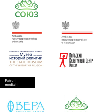
Patroni
medialni