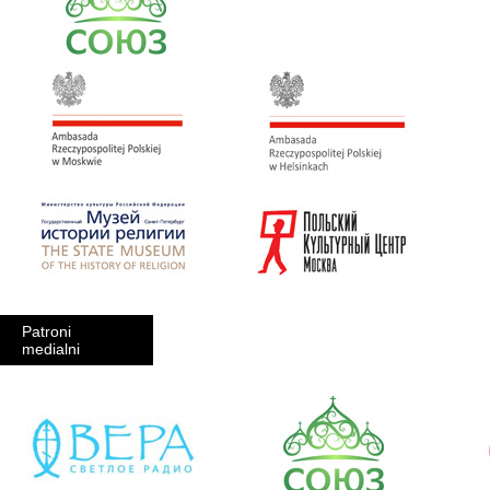
Patroni
medialni