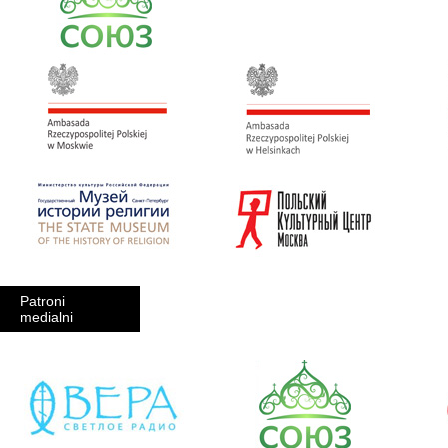
Patroni
medialni